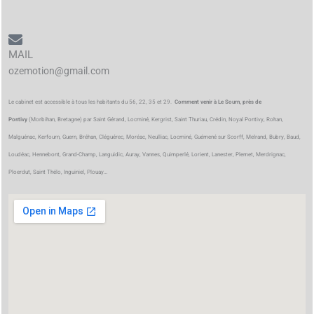
MAIL
ozemotion@gmail.com
Le cabinet est accessible à tous les habitants du 56, 22, 35 et 29.
Comment venir à Le Sourn, près de
Pontivy
(Morbihan, Bretagne) par Saint Gérand, Locminé, Kergrist, Saint Thuriau, Crédin, Noyal Pontivy, Rohan,
Malguénac, Kerfourn, Guern, Bréhan, Cléguérec, Moréac, Neulliac, Locminé, Guémené sur Scorff, Melrand, Bubry, Baud,
Loudéac, Hennebont, Grand-Champ, Languidic, Auray, Vannes, Quimperlé, Lorient, Lanester, Plemet, Merdrignac,
Ploerdut, Saint Thélo, Inguiniel, Plouay…