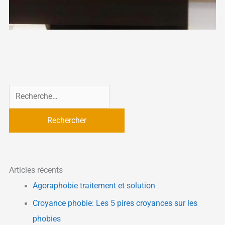
R
e
c
h
e
r
Articles récents
c
Agoraphobie traitement et solution
h
Croyance phobie: Les 5 pires croyances sur les
e
phobies