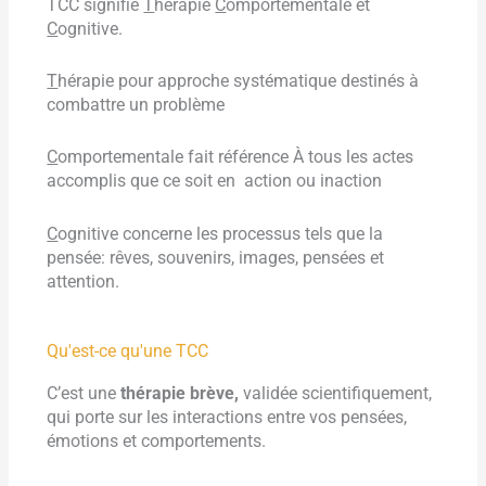
TCC signifie
T
hérapie
C
omportementale et
C
ognitive.
T
hérapie pour approche systématique destinés à
combattre un problème
C
omportementale fait référence À tous les actes
accomplis que ce soit en action ou inaction
C
ognitive concerne les processus tels que la
pensée: rêves, souvenirs, images, pensées et
attention.
Qu'est-ce qu'une TCC
C’est une
thérapie brève,
validée scientifiquement,
qui porte sur les interactions entre vos pensées,
émotions et comportements.