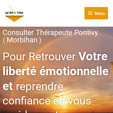
Aller
Menu
au
contenu
Menu
Consulter Thérapeute Pontivy
(Morbihan)
Votre
Pour Retrouver
liberté émotionnelle
et
reprendre
confiance en vous