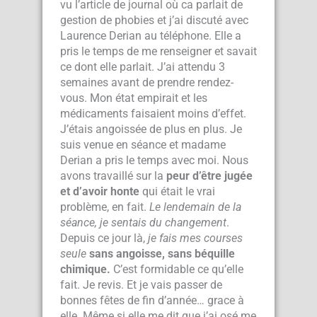
vu l’article de journal où ca parlait de
gestion de phobies et j’ai discuté avec
Laurence Derian au téléphone. Elle a
pris le temps de me renseigner et savait
ce dont elle parlait. J’ai attendu 3
semaines avant de prendre rendez-
vous. Mon état empirait et les
médicaments faisaient moins d’effet.
J’étais angoissée de plus en plus. Je
suis venue en séance et madame
Derian a pris le temps avec moi. Nous
avons travaillé sur la
peur d’être jugée
et d’avoir honte
qui était le vrai
problème, en fait.
Le lendemain de la
séance, je sentais du changement
.
Depuis ce jour là,
je fais mes courses
seule
sans angoisse, sans béquille
chimique.
C’est formidable ce qu’elle
fait. Je revis. Et je vais passer de
bonnes fêtes de fin d’année… grace à
elle. Même si elle me dit que j’ai osé me