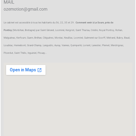
MAIL
ozemotion@gmail.com
Le cabinet est accessible à tous les habitants du 56, 22, 35 et 29.
Comment venir à Le Sourn, près de
Pontivy
(Morbihan, Bretagne) par Saint Gérand, Locminé, Kergrist, Saint Thuriau, Crédin, Noyal Pontivy, Rohan,
Malguénac, Kerfourn, Guern, Bréhan, Cléguérec, Moréac, Neulliac, Locminé, Guémené sur Scorff, Melrand, Bubry, Baud,
Loudéac, Hennebont, Grand-Champ, Languidic, Auray, Vannes, Quimperlé, Lorient, Lanester, Plemet, Merdrignac,
Ploerdut, Saint Thélo, Inguiniel, Plouay…