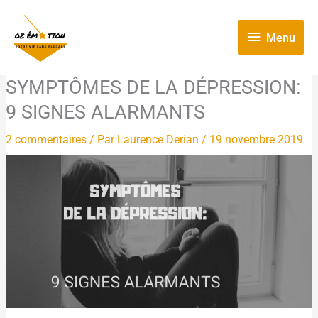
Aller
Menu
au
contenu
Menu
SYMPTÔMES DE LA DÉPRESSION:
9 SIGNES ALARMANTS
2 commentaires
/ Par
Laurence Derian
/
19 novembre 2019