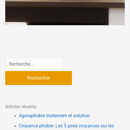
R
e
c
h
e
r
Articles récents
c
Agoraphobie traitement et solution
h
Croyance phobie: Les 5 pires croyances sur les