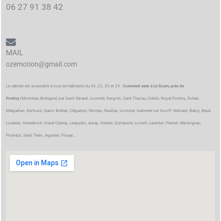
06 27 91 38 42
MAIL
ozemotion@gmail.com
Le cabinet est accessible à tous les habitants du 56, 22, 35 et 29.
Comment venir à Le Sourn, près de
Pontivy
(Morbihan, Bretagne) par Saint Gérand, Locminé, Kergrist, Saint Thuriau, Crédin, Noyal Pontivy, Rohan,
Malguénac, Kerfourn, Guern, Bréhan, Cléguérec, Moréac, Neulliac, Locminé, Guémené sur Scorff, Melrand, Bubry, Baud,
Loudéac, Hennebont, Grand-Champ, Languidic, Auray, Vannes, Quimperlé, Lorient, Lanester, Plemet, Merdrignac,
Ploerdut, Saint Thélo, Inguiniel, Plouay…