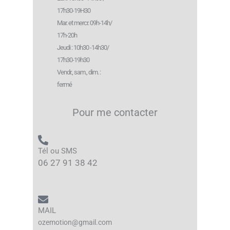
17h30-19H30
Mar. et mercr. 09h-14h/
17h-20h
Jeudi : 10h30 -14h30/
17h30-19h30
Vendr., sam., dim. :
fermé
Pour me contacter
Tél ou SMS
06 27 91 38 42
MAIL
ozemotion@gmail.com