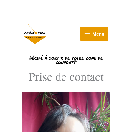
Aller
au
contenu
Menu
Menu
Décidé à sortir de votre zone de
confort?
Prise de contact