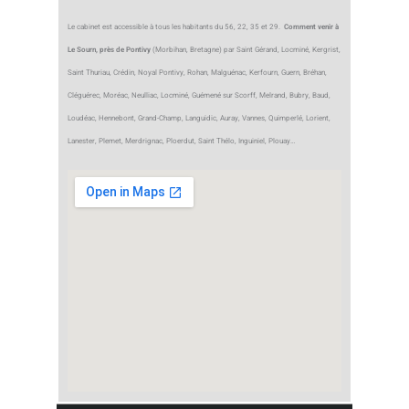
Le cabinet est accessible à tous les habitants du 56, 22, 35 et 29.
Comment venir à
Le Sourn, près de Pontivy
(Morbihan, Bretagne) par Saint Gérand, Locminé, Kergrist,
Saint Thuriau, Crédin, Noyal Pontivy, Rohan, Malguénac, Kerfourn, Guern, Bréhan,
Cléguérec, Moréac, Neulliac, Locminé, Guémené sur Scorff, Melrand, Bubry, Baud,
Loudéac, Hennebont, Grand-Champ, Languidic, Auray, Vannes, Quimperlé, Lorient,
Lanester, Plemet, Merdrignac, Ploerdut, Saint Thélo, Inguiniel, Plouay…